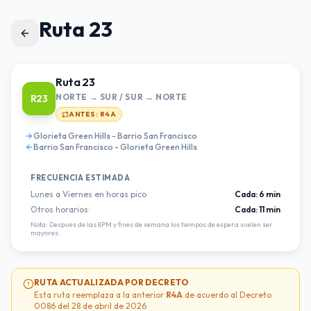
Ruta 23
Ruta 23
NORTE → SUR / SUR → NORTE
R23
ANTES:
R4A
Glorieta Green Hills - Barrio San Francisco
Barrio San Francisco - Glorieta Green Hills
FRECUENCIA ESTIMADA
Lunes a Viernes en horas pico
Cada:
6 min
Otros horarios:
Cada:
11 min
Nota: Despues de las 8PM y fines de semana los tiempos de espera suelen ser
mayores.
RUTA ACTUALIZADA POR DECRETO
Esta ruta reemplaza a la anterior
R4A
de acuerdo al Decreto
0086 del 28 de abril de 2026