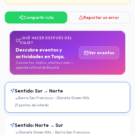
Compartir ruta
Reportar un error
¿QUÉ HACER DESPUÉS DEL
VIAJE?
Descubre eventos y
Ver eventos
actividades en Tunja.
Conciertos, teatro, charlas y más —
agenda cultural de Boyacá
Sentido:
Sur → Norte
Barrio San Francisco - Glorieta Green Hills
21
puntos de interés
Sentido:
Norte → Sur
Glorieta Green Hills - Barrio San Francisco