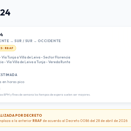
 24
24
NTE → SUR / SUR → OCCIDENTE
ES:
R8AF
Vía Tunja a Villa de Leiva - Sector Florencia
a - Vía Villa de Leiva a Tunja - Vereda Runta
ESTIMADA
s en horas pico
:
las 8PM y fines de semana los tiempos de espera suelen ser mayores.
ALIZADA POR DECRETO
mplaza a la anterior
R8AF
de acuerdo al Decreto 0086 del 28 de abril de 2026