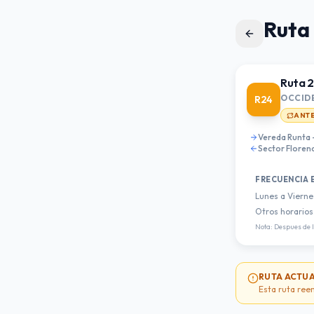
Ruta
Ruta 
OCCIDE
R24
ANT
Vereda Runta - 
Sector Florenci
FRECUENCIA 
Lunes a Vierne
Otros horarios
Nota: Despues de 
RUTA ACTU
Esta ruta ree