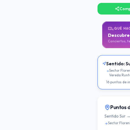
Compa
¿QUÉ HAC
Descubre 
Conciertos, t
Sentido:
S
Sector Floren
Vereda Runt
16
puntos de i
Puntos d
Sentido
Sur →
Sector Floren