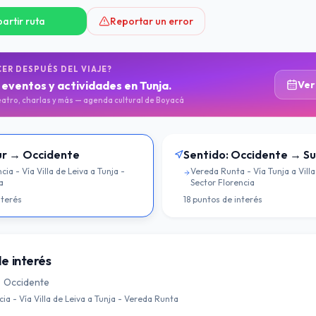
rtir ruta
Reportar un error
ER DESPUÉS DEL VIAJE?
eventos y actividades en Tunja.
Ver
eatro, charlas y más — agenda cultural de Boyacá
ur → Occidente
Sentido:
Occidente → Su
cia - Vía Villa de Leiva a Tunja -
Vereda Runta - Vía Tunja a Villa
a
Sector Florencia
nterés
18
puntos de interés
e interés
 Occidente
cia - Vía Villa de Leiva a Tunja - Vereda Runta