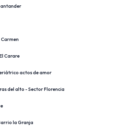
Santander
l Carmen
 El Carare
riátrico actos de amor
ras del alto - Sector Florencia
te
arrio la Granja