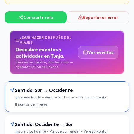
Compartir ruta
Reportar un error
¿QUÉ HACER DESPUÉS DEL
VIAJE?
Descubre eventos y
Ver eventos
actividades en Tunja.
Conciertos, teatro, charlas y más —
agenda cultural de Boyacá
Sentido:
Sur → Occidente
Vereda Runta - Parque Santander - Barrio La Fuente
11
puntos de interés
Sentido:
Occidente → Sur
Barrio La Fuente - Parque Santander - Vereda Runta