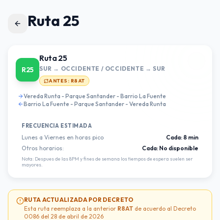
Ruta 25
Ruta 25
SUR → OCCIDENTE / OCCIDENTE → SUR
R25
ANTES:
R8AT
Vereda Runta - Parque Santander - Barrio La Fuente
Barrio La Fuente - Parque Santander - Vereda Runta
FRECUENCIA ESTIMADA
Lunes a Viernes en horas pico
Cada:
8 min
Otros horarios:
Cada:
No disponible
Nota: Despues de las 8PM y fines de semana los tiempos de espera suelen ser
mayores.
RUTA ACTUALIZADA POR DECRETO
Esta ruta reemplaza a la anterior
R8AT
de acuerdo al Decreto
0086 del 28 de abril de 2026